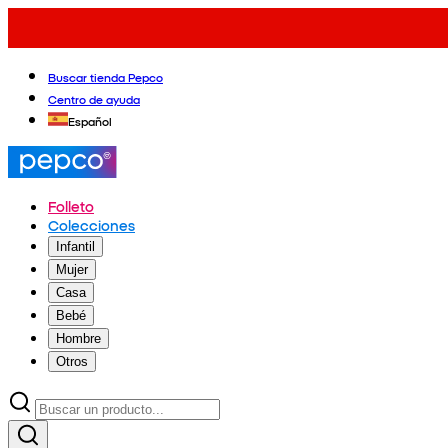
Buscar tienda Pepco
Centro de ayuda
Español
Folleto
Colecciones
Infantil
Mujer
Casa
Bebé
Hombre
Otros