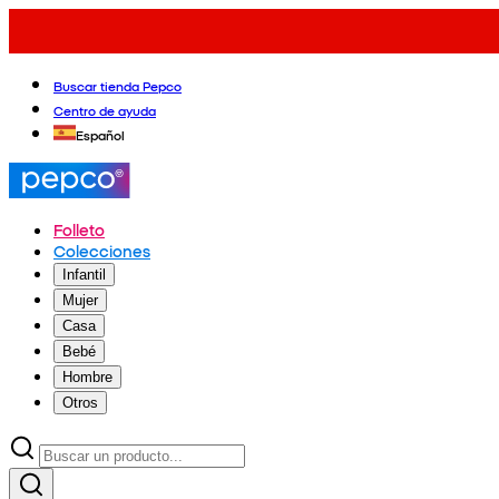
Buscar tienda Pepco
Centro de ayuda
Español
Folleto
Colecciones
Infantil
Mujer
Casa
Bebé
Hombre
Otros