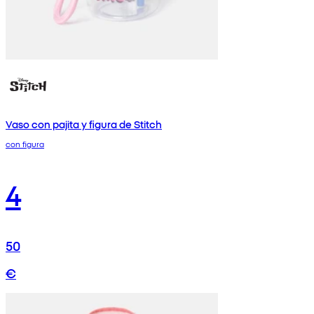
Vaso con pajita y figura de Stitch
con figura
4
50
€