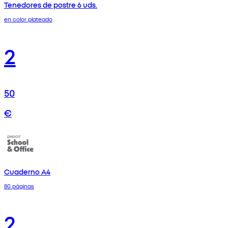
Tenedores de postre 6 uds.
en color plateado
2
50
€
Cuaderno A4
80 páginas
2