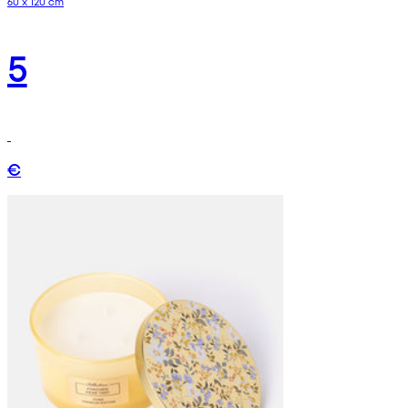
60 x 120 cm
5
€