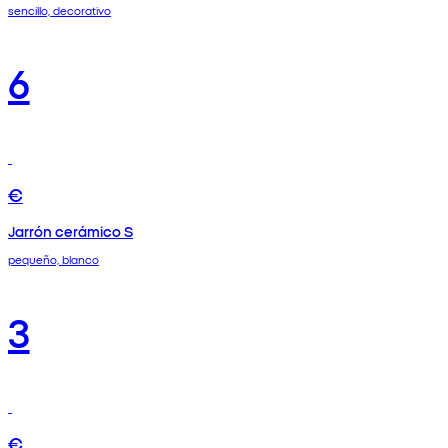
sencillo, decorativo
6
€
Jarrón cerámico S
pequeño, blanco
3
€