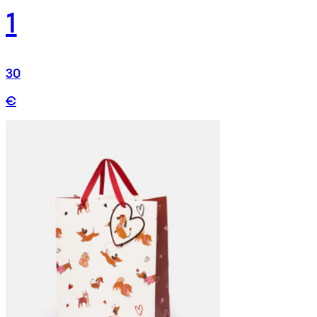
1
30
€