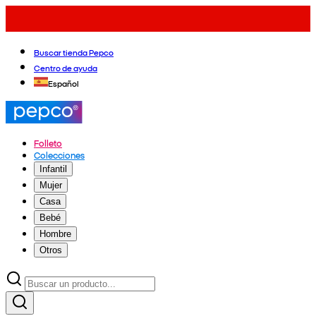
Buscar tienda Pepco
Centro de ayuda
Español
Folleto
Colecciones
Infantil
Mujer
Casa
Bebé
Hombre
Otros