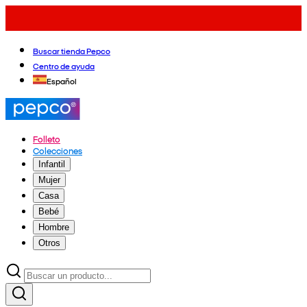
Buscar tienda Pepco
Centro de ayuda
Español
Folleto
Colecciones
Infantil
Mujer
Casa
Bebé
Hombre
Otros