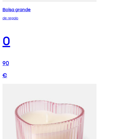
Bolsa grande
de regalo
0
90
€