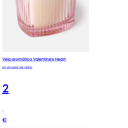
Vela aromática Valentine's Heart
en envase de vidrio
2
€