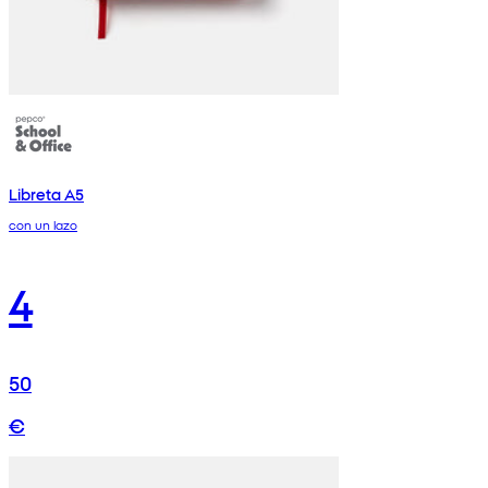
Libreta A5
con un lazo
4
50
€