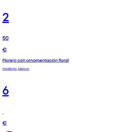
2
50
€
Florero con ornamentación floral
moderno, blanco
6
€