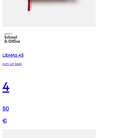
Libreta A5
con un lazo
4
50
€