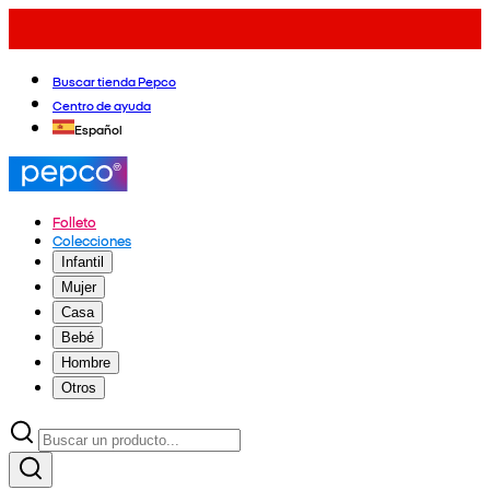
Buscar tienda Pepco
Centro de ayuda
Español
Folleto
Colecciones
Infantil
Mujer
Casa
Bebé
Hombre
Otros