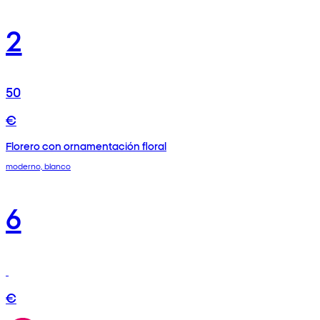
2
50
€
Florero con ornamentación floral
moderno, blanco
6
€