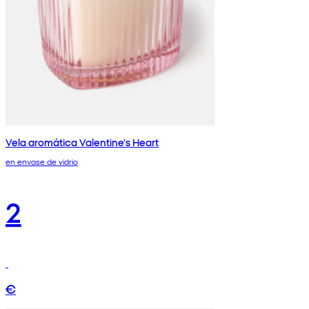
Vela aromática Valentine's Heart
en envase de vidrio
2
€