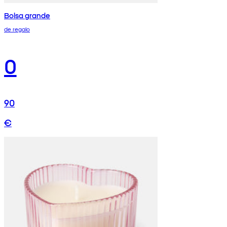
Bolsa grande
de regalo
0
90
€