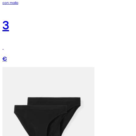
con malla
3
€