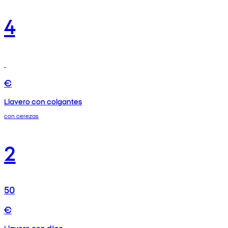
4
€
Llavero con colgantes
con cerezas
2
50
€
Llavero con dijes