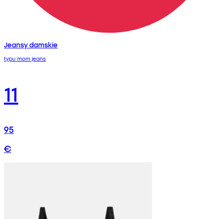
Jeansy damskie
typu mom jeans
11
95
€