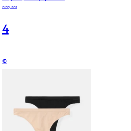
braguitas
4
€