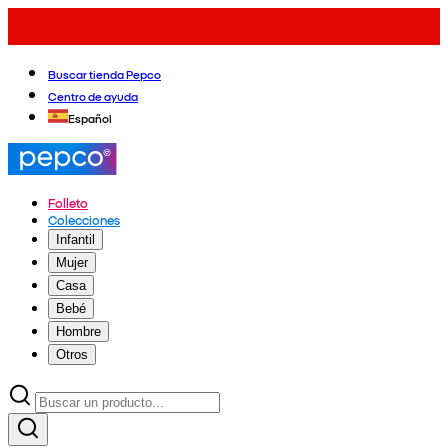
Buscar tienda Pepco
Centro de ayuda
Español
Folleto
Colecciones
Infantil
Mujer
Casa
Bebé
Hombre
Otros