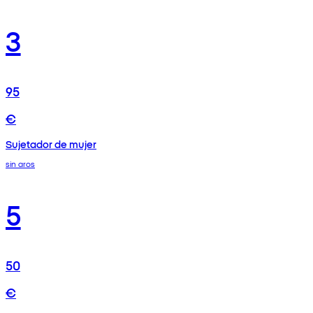
3
95
€
Sujetador de mujer
sin aros
5
50
€