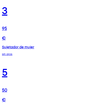
3
95
€
Sujetador de mujer
sin aros
5
50
€