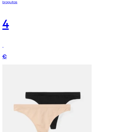
braguitas
4
€