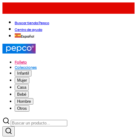
Buscar tienda Pepco
Centro de ayuda
Español
Folleto
Colecciones
Infantil
Mujer
Casa
Bebé
Hombre
Otros