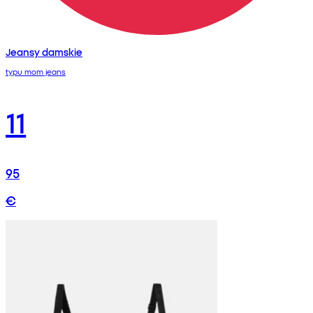
Jeansy damskie
typu mom jeans
11
95
€