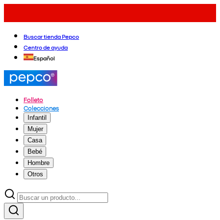
Buscar tienda Pepco
Centro de ayuda
Español
Folleto
Colecciones
Infantil
Mujer
Casa
Bebé
Hombre
Otros