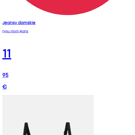
Jeansy damskie
typu mom jeans
11
95
€