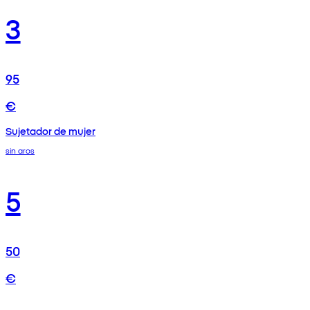
3
95
€
Sujetador de mujer
sin aros
5
50
€