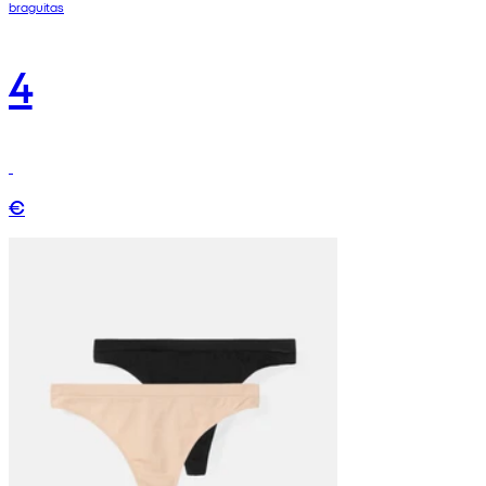
braguitas
4
€