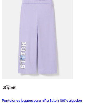
Pantalones joggers para niña Stitch 100% algodón