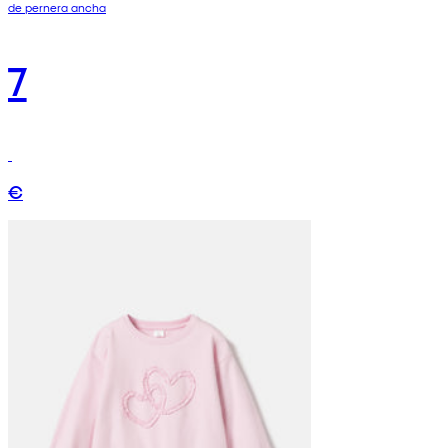
de pernera ancha
7
€