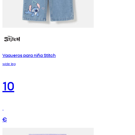
Vaqueros para niña Stitch
wide leg
10
€