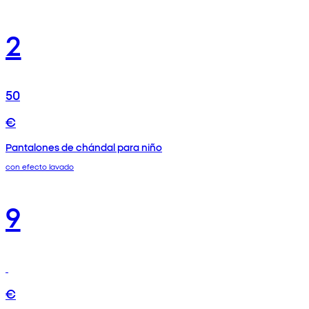
2
50
€
Pantalones de chándal para niño
con efecto lavado
9
€