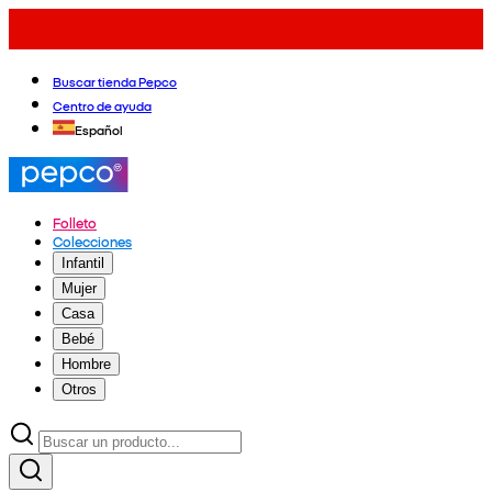
Buscar tienda Pepco
Centro de ayuda
Español
Folleto
Colecciones
Infantil
Mujer
Casa
Bebé
Hombre
Otros