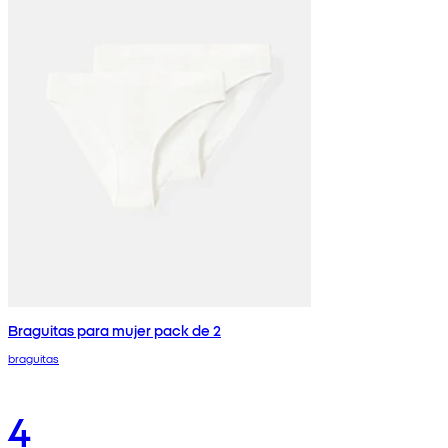
Braguitas para mujer pack de 2
braguitas
4