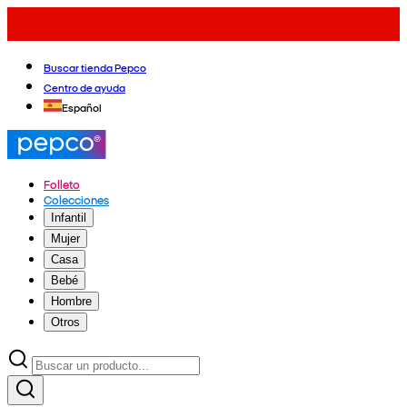
Buscar tienda Pepco
Centro de ayuda
Español
Folleto
Colecciones
Infantil
Mujer
Casa
Bebé
Hombre
Otros