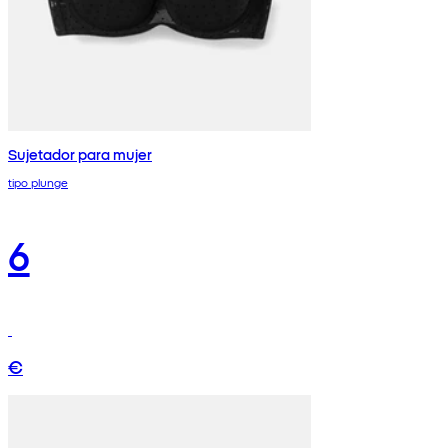
Sujetador para mujer
tipo plunge
6
€