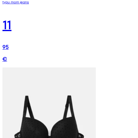
typu mom jeans
11
95
€