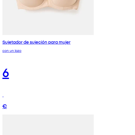
Sujetador de sujeción para mujer
con un lazo
6
€