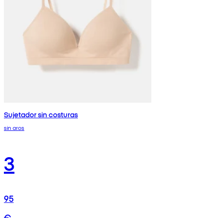
Sujetador sin costuras
sin aros
3
95
€