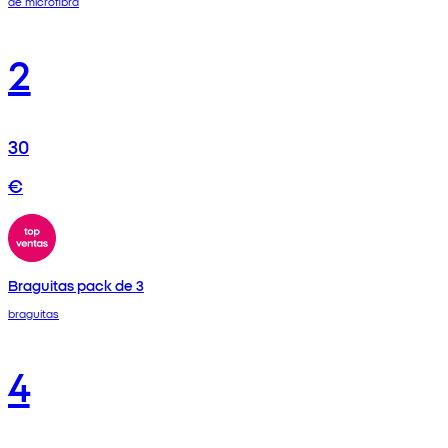
de microfibra
2
30
€
Braguitas pack de 3
braguitas
4