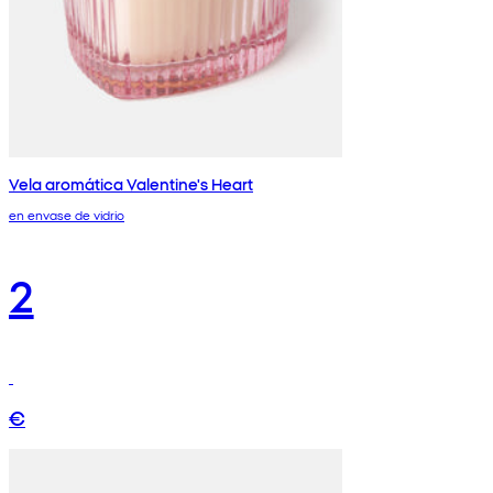
Vela aromática Valentine's Heart
en envase de vidrio
2
€