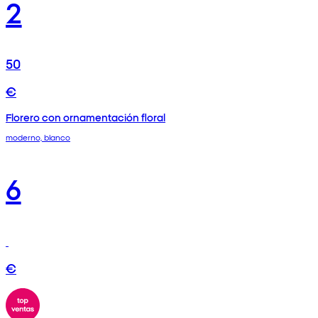
2
50
€
Florero con ornamentación floral
moderno, blanco
6
€