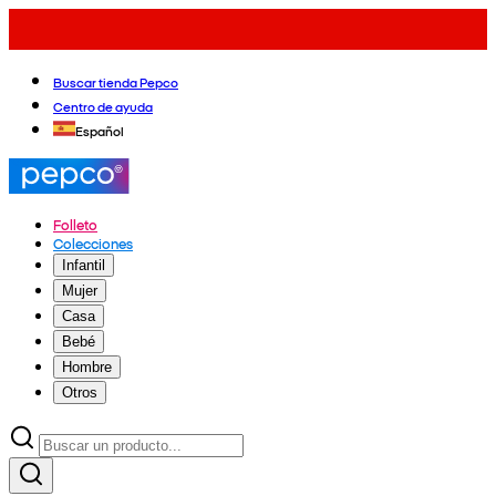
Buscar tienda Pepco
Centro de ayuda
Español
Folleto
Colecciones
Infantil
Mujer
Casa
Bebé
Hombre
Otros