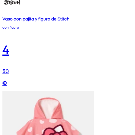
Vaso con pajita y figura de Stitch
con figura
4
50
€