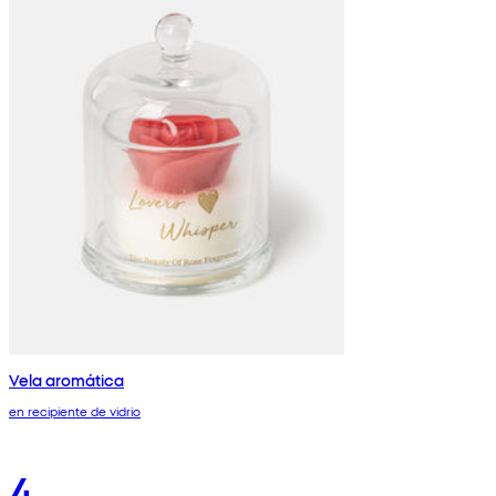
Vela aromática
en recipiente de vidrio
4