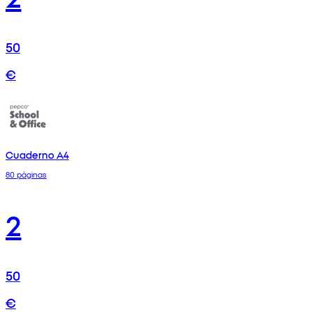
50
€
Cuaderno A4
80 páginas
2
50
€