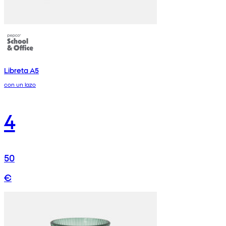
Libreta A5
con un lazo
4
50
€