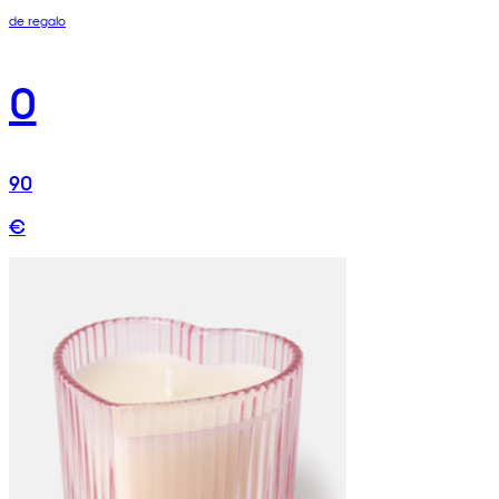
de regalo
0
90
€