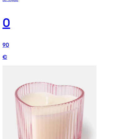
0
90
€