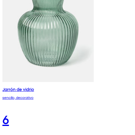
Jarrón de vidrio
sencillo, decorativo
6