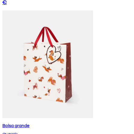
€
Bolsa grande
de regalo