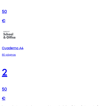
50
€
Cuaderno A4
80 páginas
2
50
€