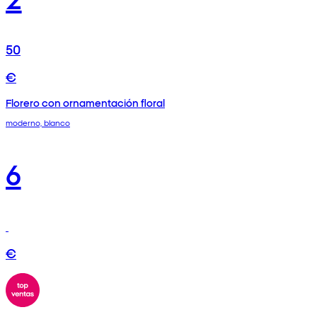
50
€
Florero con ornamentación floral
moderno, blanco
6
€