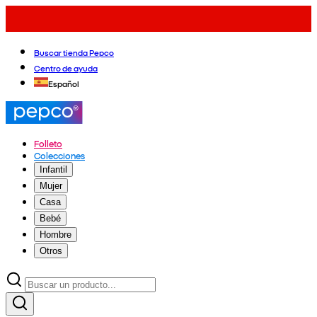
Buscar tienda Pepco
Centro de ayuda
Español
Folleto
Colecciones
Infantil
Mujer
Casa
Bebé
Hombre
Otros