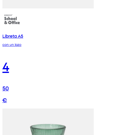
Libreta A5
con un lazo
4
50
€