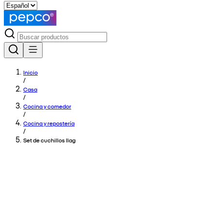
Inicio
/
Casa
/
Cocina y comedor
/
Cocina y repostería
/
Set de cuchillos Ilag