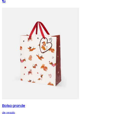
€
Bolsa grande
de regalo