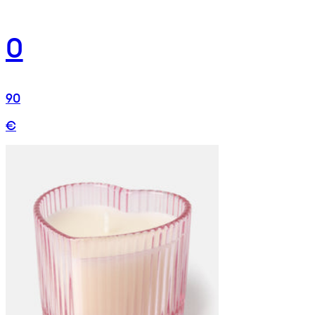
0
90
€