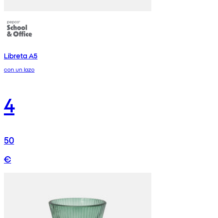
Libreta A5
con un lazo
4
50
€