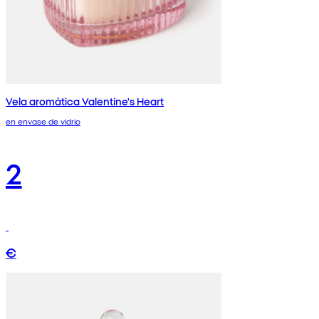
Vela aromática Valentine's Heart
en envase de vidrio
2
€