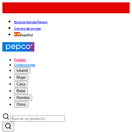
Buscar tienda Pepco
Centro de ayuda
Español
Folleto
Colecciones
Infantil
Mujer
Casa
Bebé
Hombre
Otros