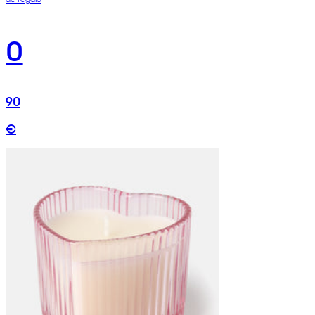
0
90
€