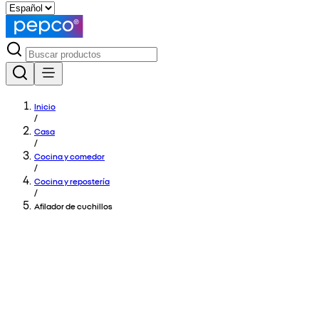
Inicio
/
Casa
/
Cocina y comedor
/
Cocina y repostería
/
Afilador de cuchillos