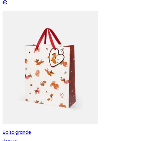
€
Bolsa grande
de regalo