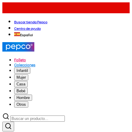
Buscar tienda Pepco
Centro de ayuda
Español
Folleto
Colecciones
Infantil
Mujer
Casa
Bebé
Hombre
Otros