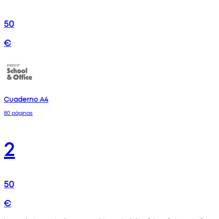
50
€
Cuaderno A4
80 páginas
2
50
€