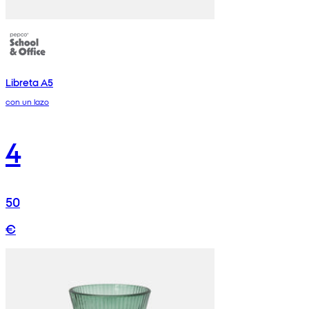
Libreta A5
con un lazo
4
50
€