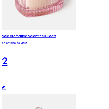
Vela aromática Valentine's Heart
en envase de vidrio
2
€