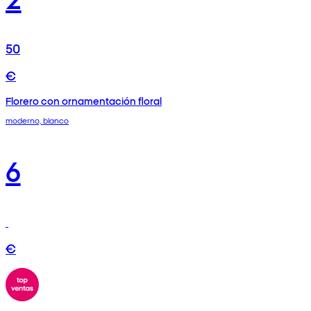
50
€
Florero con ornamentación floral
moderno, blanco
6
€