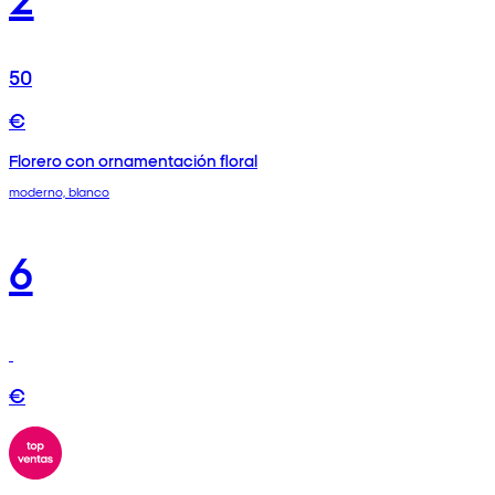
50
€
Florero con ornamentación floral
moderno, blanco
6
€