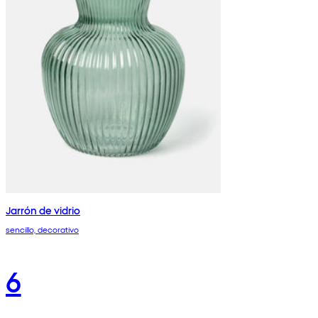
Jarrón de vidrio
sencillo, decorativo
6