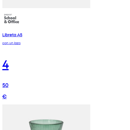
Libreta A5
con un lazo
4
50
€