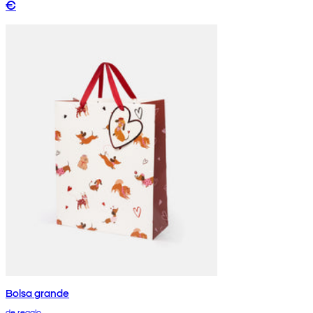
€
Bolsa grande
de regalo