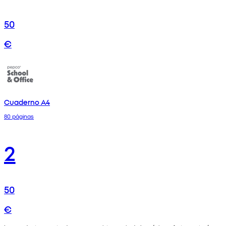
50
€
Cuaderno A4
80 páginas
2
50
€