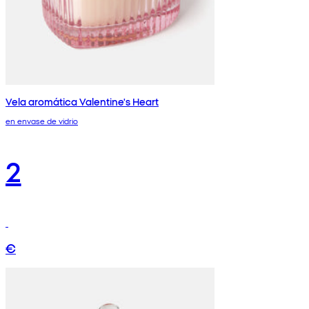
Vela aromática Valentine's Heart
en envase de vidrio
2
€