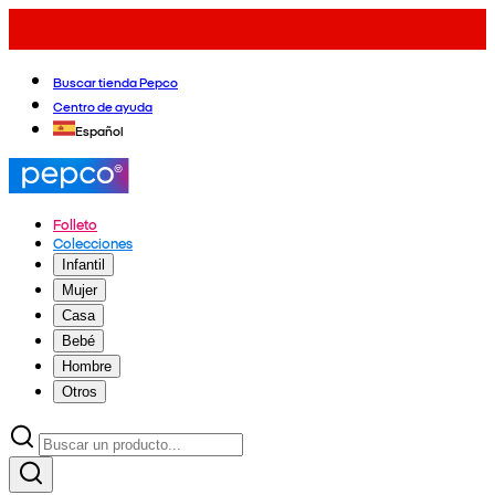
Buscar tienda Pepco
Centro de ayuda
Español
Folleto
Colecciones
Infantil
Mujer
Casa
Bebé
Hombre
Otros