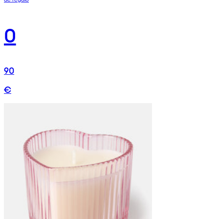
0
90
€