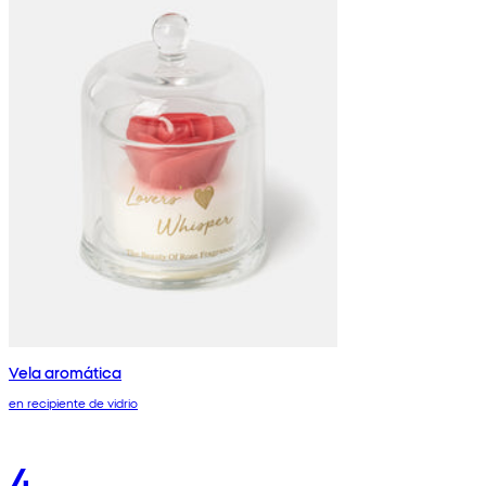
Vela aromática
en recipiente de vidrio
4