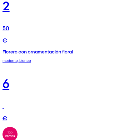
2
50
€
Florero con ornamentación floral
moderno, blanco
6
€