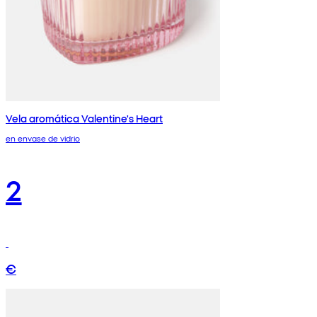
Vela aromática Valentine's Heart
en envase de vidrio
2
€