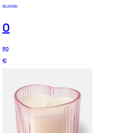
de regalo
0
90
€