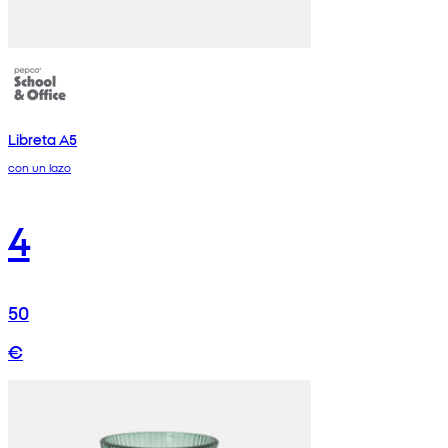
Libreta A5
con un lazo
4
50
€