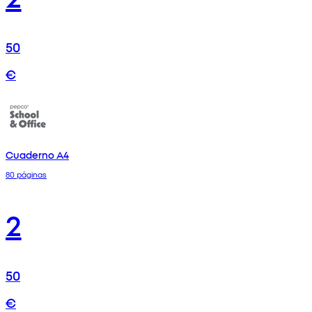
50
€
Cuaderno A4
80 páginas
2
50
€