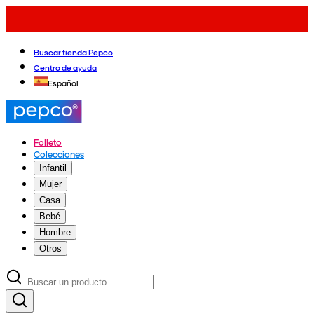
Buscar tienda Pepco
Centro de ayuda
Español
Folleto
Colecciones
Infantil
Mujer
Casa
Bebé
Hombre
Otros