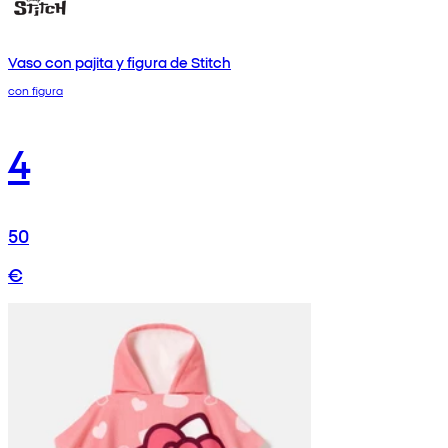
Vaso con pajita y figura de Stitch
con figura
4
50
€