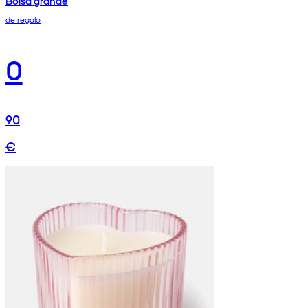
Bolsa grande
de regalo
0
90
€