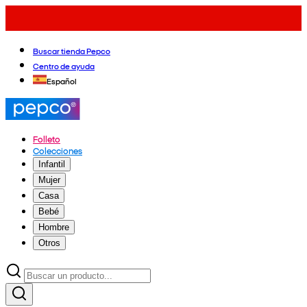
Buscar tienda Pepco
Centro de ayuda
Español
Folleto
Colecciones
Infantil
Mujer
Casa
Bebé
Hombre
Otros