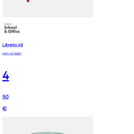
Libreta A5
con un lazo
4
50
€