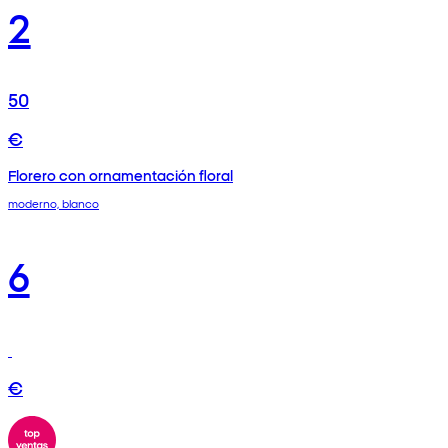
2
50
€
Florero con ornamentación floral
moderno, blanco
6
€