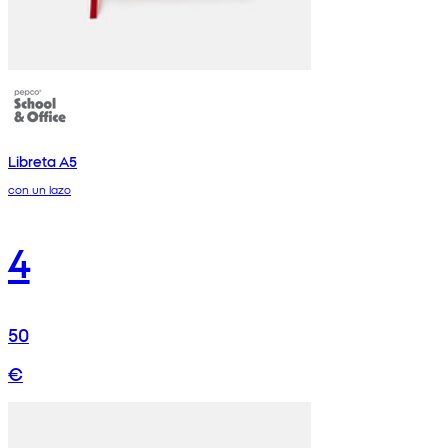
Libreta A5
con un lazo
4
50
€