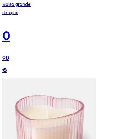
Bolsa grande
de regalo
0
90
€