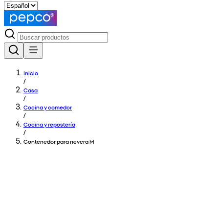
Inicio
/
Casa
/
Cocina y comedor
/
Cocina y repostería
/
Contenedor para nevera M