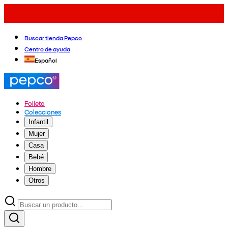
Buscar tienda Pepco
Centro de ayuda
Español
Folleto
Colecciones
Infantil
Mujer
Casa
Bebé
Hombre
Otros