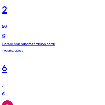
2
50
€
Florero con ornamentación floral
moderno, blanco
6
€