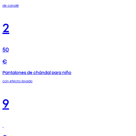
de canalé
2
50
€
Pantalones de chándal para niño
con efecto lavado
9