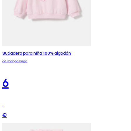
Sudadera para niña 100% algodón
de manga larga
6
€