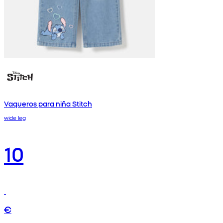
Vaqueros para niña Stitch
wide leg
10
€