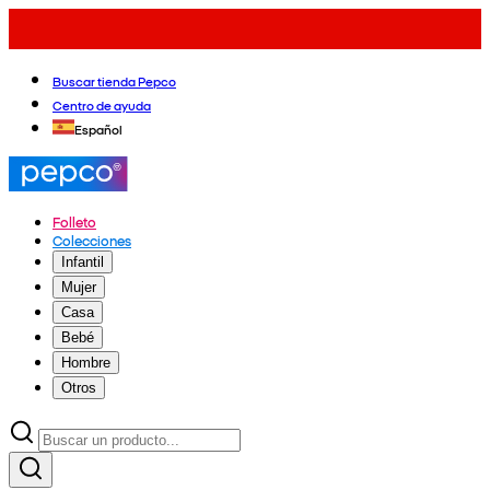
Buscar tienda Pepco
Centro de ayuda
Español
Folleto
Colecciones
Infantil
Mujer
Casa
Bebé
Hombre
Otros