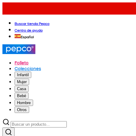
Buscar tienda Pepco
Centro de ayuda
Español
Folleto
Colecciones
Infantil
Mujer
Casa
Bebé
Hombre
Otros