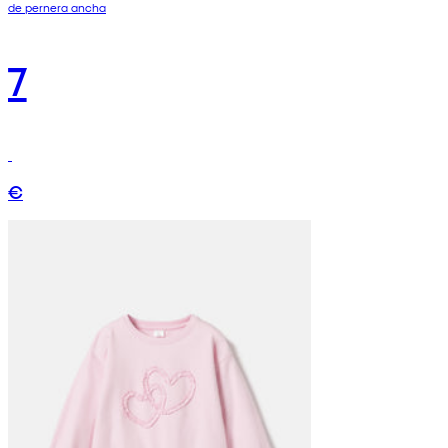
de pernera ancha
7
€