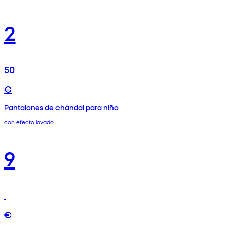
2
50
€
Pantalones de chándal para niño
con efecto lavado
9
€