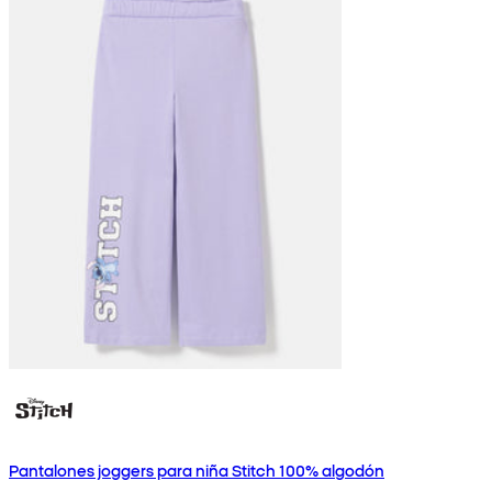
Pantalones joggers para niña Stitch 100% algodón