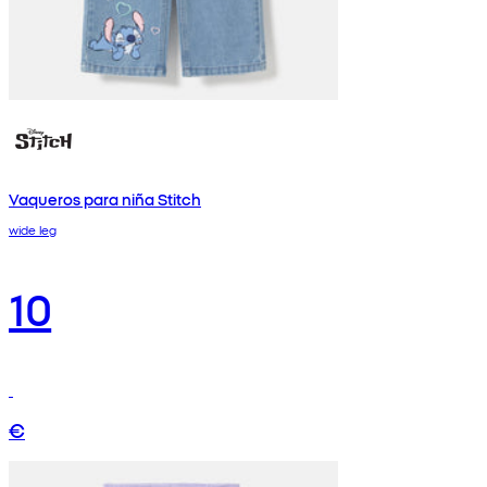
Vaqueros para niña Stitch
wide leg
10
€