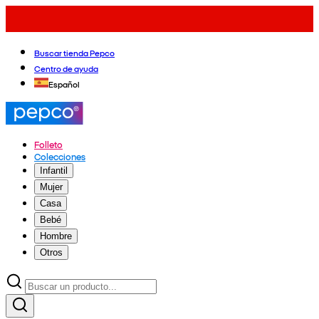
Buscar tienda Pepco
Centro de ayuda
Español
Folleto
Colecciones
Infantil
Mujer
Casa
Bebé
Hombre
Otros