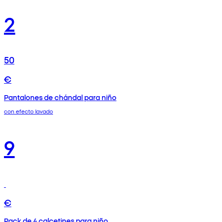
2
50
€
Pantalones de chándal para niño
con efecto lavado
9
€
Pack de 4 calcetines para niño