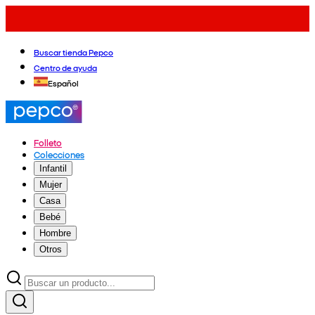
Buscar tienda Pepco
Centro de ayuda
Español
Folleto
Colecciones
Infantil
Mujer
Casa
Bebé
Hombre
Otros