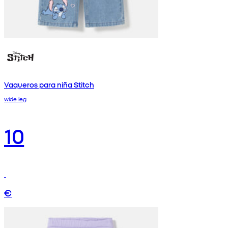
Vaqueros para niña Stitch
wide leg
10
€