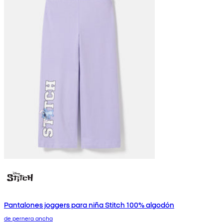
Pantalones joggers para niña Stitch 100% algodón
de pernera ancha