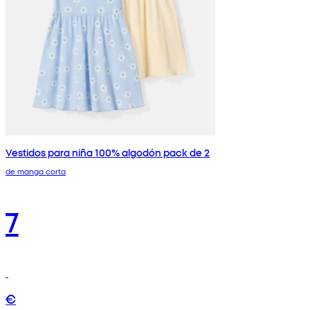
Vestidos para niña 100% algodón pack de 2
de manga corta
7
€