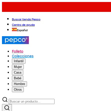
Buscar tienda Pepco
Centro de ayuda
Español
Folleto
Colecciones
Infantil
Mujer
Casa
Bebé
Hombre
Otros