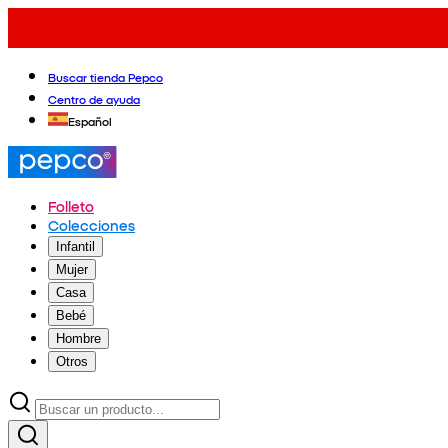
Buscar tienda Pepco
Centro de ayuda
Español
Folleto
Colecciones
Infantil
Mujer
Casa
Bebé
Hombre
Otros