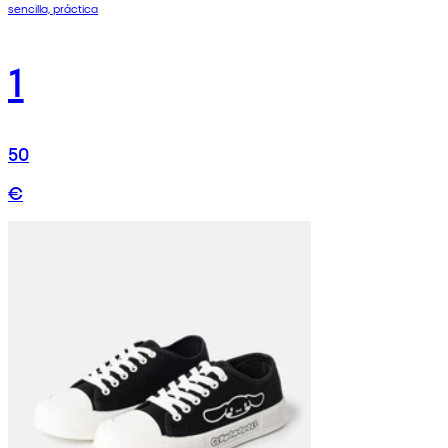
sencilla, práctica
1
50
€