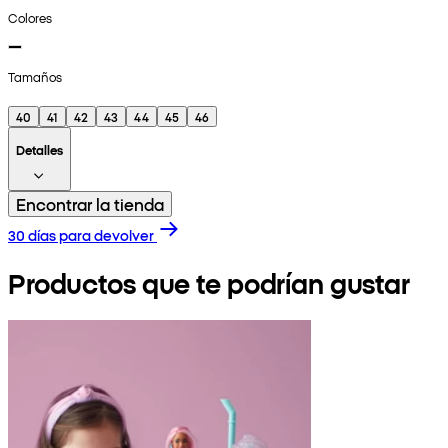
Colores
Tamaños
40
41
42
43
44
45
46
Detalles
Encontrar la tienda
30 días para devolver
Productos que te podrían gustar