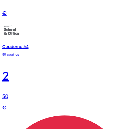
€
Cuaderno A4
80 páginas
2
50
€