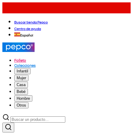
Buscar tienda Pepco
Centro de ayuda
Español
Folleto
Colecciones
Infantil
Mujer
Casa
Bebé
Hombre
Otros