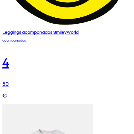
Leggings acampanados SmileyWorld
acampanados
4
50
€