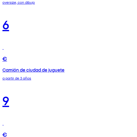
oversize, con dibujo
6
€
Camión de ciudad de juguete
a partir de 3 años
9
€