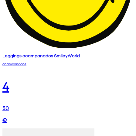
Leggings acampanados SmileyWorld
acampanados
4
50
€