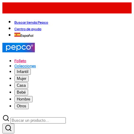
Buscar tienda Pepco
Centro de ayuda
Español
Folleto
Colecciones
Infantil
Mujer
Casa
Bebé
Hombre
Otros