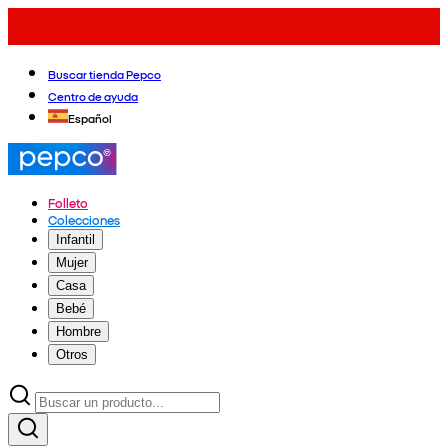
Buscar tienda Pepco
Centro de ayuda
Español
Folleto
Colecciones
Infantil
Mujer
Casa
Bebé
Hombre
Otros