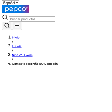
Inicio
/
Infantil
/
Niño 92 - 134 cm
/
Camiseta para niño 100% algodón