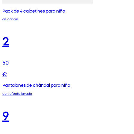
Pack de 4 calcetines para niño
de canalé
2
50
€
Pantalones de chándal para niño
con efecto lavado
9