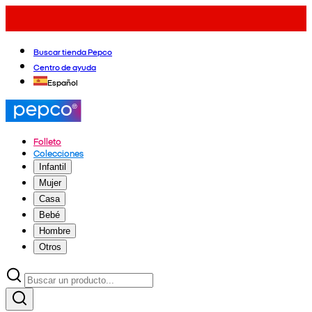
Buscar tienda Pepco
Centro de ayuda
Español
Folleto
Colecciones
Infantil
Mujer
Casa
Bebé
Hombre
Otros