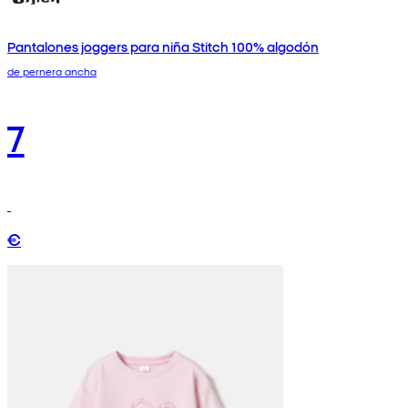
Pantalones joggers para niña Stitch 100% algodón
de pernera ancha
7
€