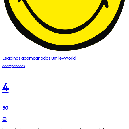
Leggings acampanados SmileyWorld
acampanados
4
50
€