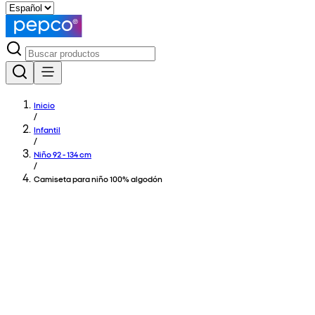
Inicio
/
Infantil
/
Niño 92 - 134 cm
/
Camiseta para niño 100% algodón