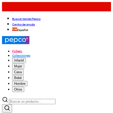
Buscar tienda Pepco
Centro de ayuda
Español
Folleto
Colecciones
Infantil
Mujer
Casa
Bebé
Hombre
Otros