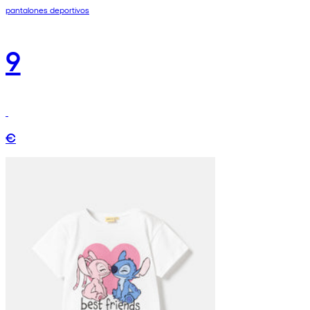
pantalones deportivos
9
€