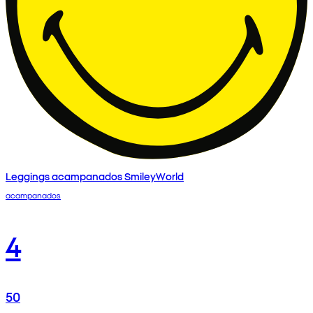
Leggings acampanados SmileyWorld
acampanados
4
50