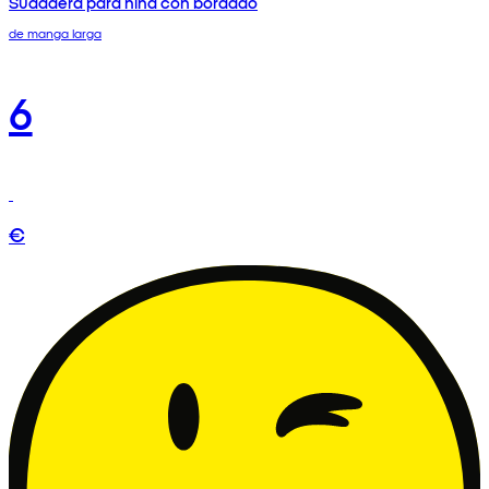
Sudadera para niña con bordado
de manga larga
6
€