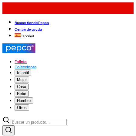
Buscar tienda Pepco
Centro de ayuda
Español
Folleto
Colecciones
Infantil
Mujer
Casa
Bebé
Hombre
Otros