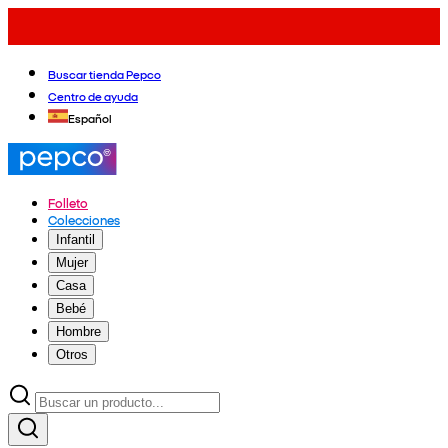
Buscar tienda Pepco
Centro de ayuda
Español
Folleto
Colecciones
Infantil
Mujer
Casa
Bebé
Hombre
Otros