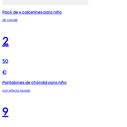
Pack de 4 calcetines para niño
de canalé
2
50
€
Pantalones de chándal para niño
con efecto lavado
9