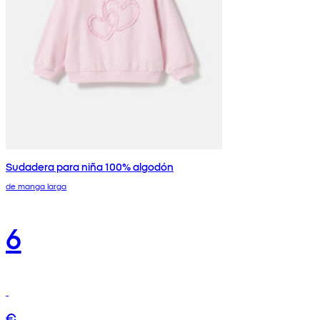
Sudadera para niña 100% algodón
de manga larga
6
€