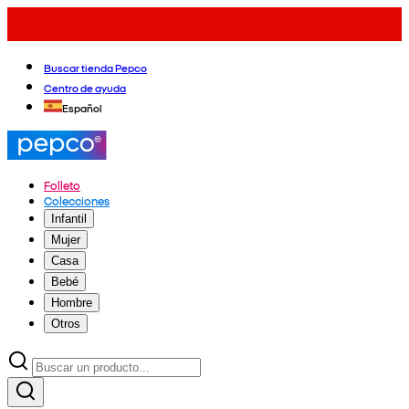
Buscar tienda Pepco
Centro de ayuda
Español
Folleto
Colecciones
Infantil
Mujer
Casa
Bebé
Hombre
Otros