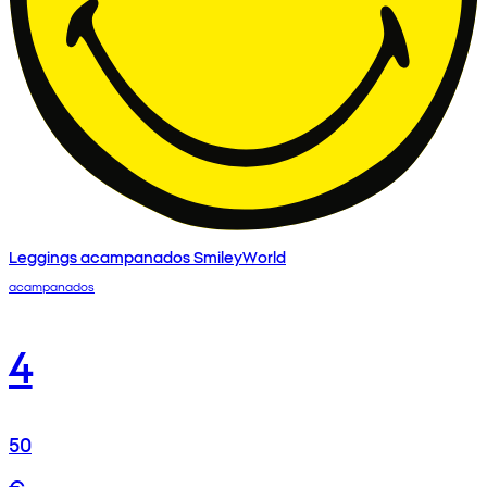
Leggings acampanados SmileyWorld
acampanados
4
50
€