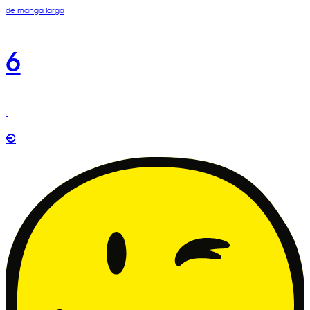
de manga larga
6
€