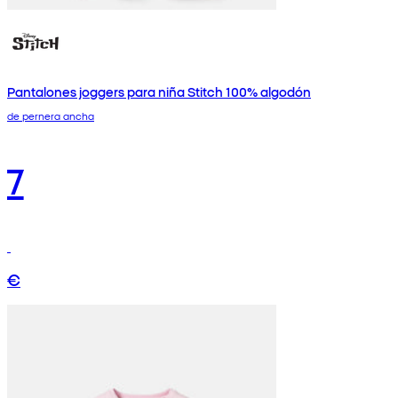
Pantalones joggers para niña Stitch 100% algodón
de pernera ancha
7
€