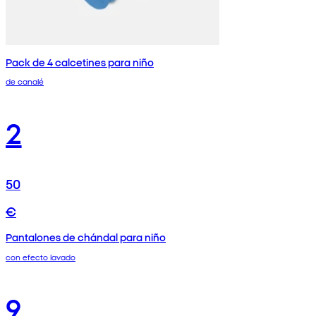
Pack de 4 calcetines para niño
de canalé
2
50
€
Pantalones de chándal para niño
con efecto lavado
9