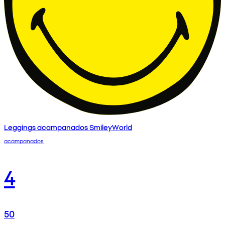
Leggings acampanados SmileyWorld
acampanados
4
50