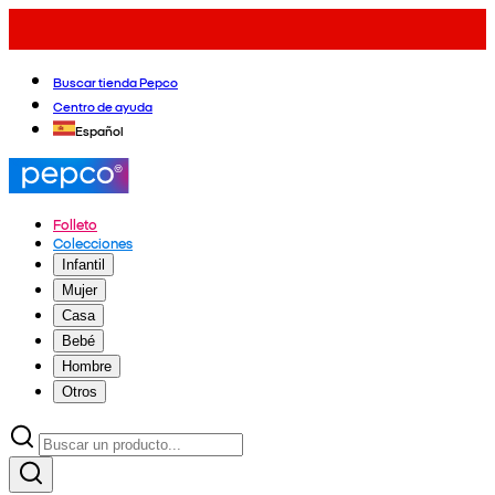
Buscar tienda Pepco
Centro de ayuda
Español
Folleto
Colecciones
Infantil
Mujer
Casa
Bebé
Hombre
Otros