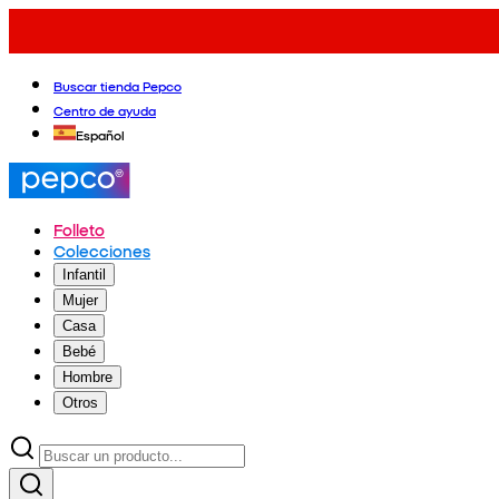
Buscar tienda Pepco
Centro de ayuda
Español
Folleto
Colecciones
Infantil
Mujer
Casa
Bebé
Hombre
Otros