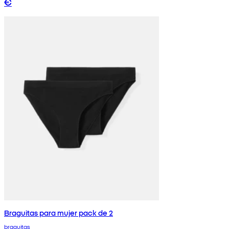
€
Braguitas para mujer pack de 2
braguitas