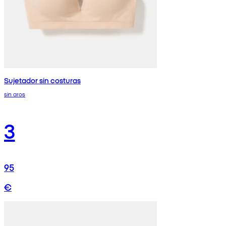
Sujetador sin costuras
sin aros
3
95
€