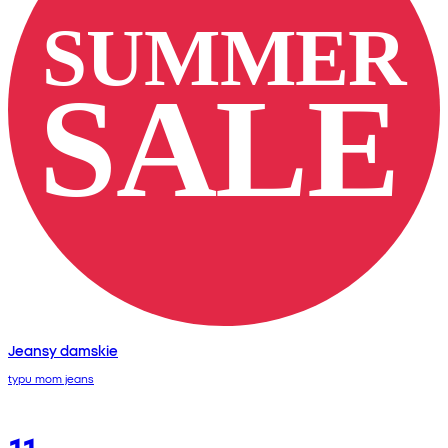
Jeansy damskie
typu mom jeans