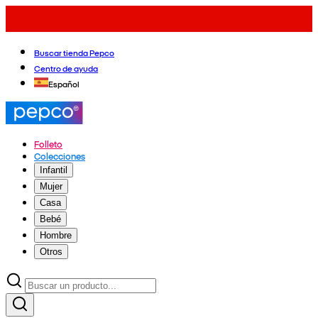
Buscar tienda Pepco
Centro de ayuda
Español
Folleto
Colecciones
Infantil
Mujer
Casa
Bebé
Hombre
Otros