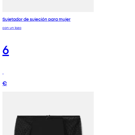
Sujetador de sujeción para mujer
con un lazo
6
€