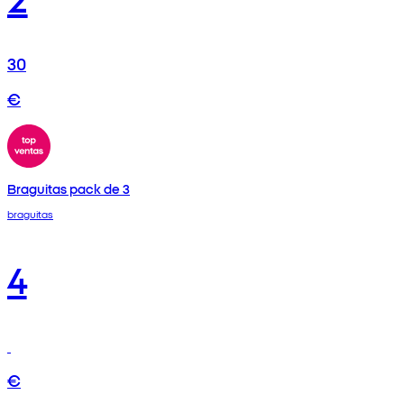
30
€
Braguitas pack de 3
braguitas
4
€