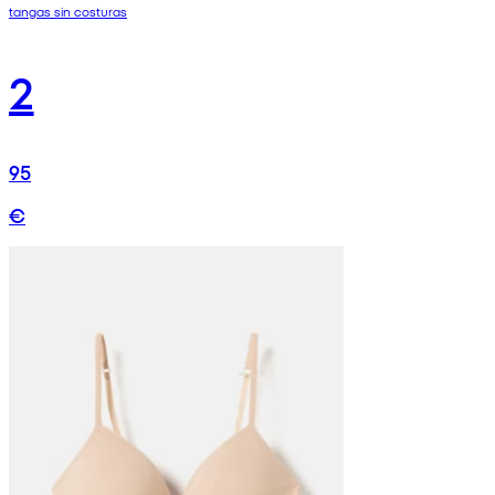
tangas sin costuras
2
95
€