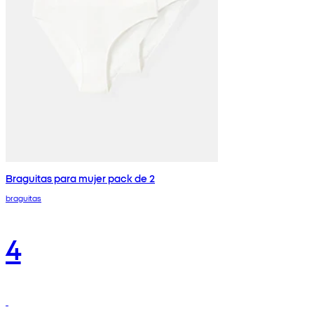
Braguitas para mujer pack de 2
braguitas
4