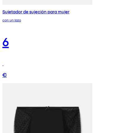
Sujetador de sujeción para mujer
con un lazo
6
€