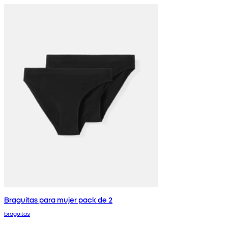
Braguitas para mujer pack de 2
braguitas