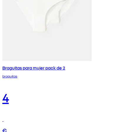
Braguitas para mujer pack de 2
braguitas
4
€