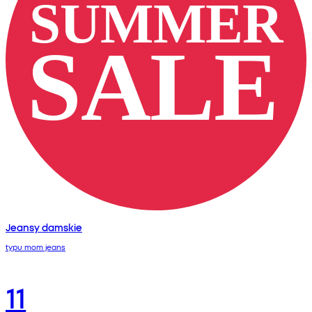
Jeansy damskie
typu mom jeans
11