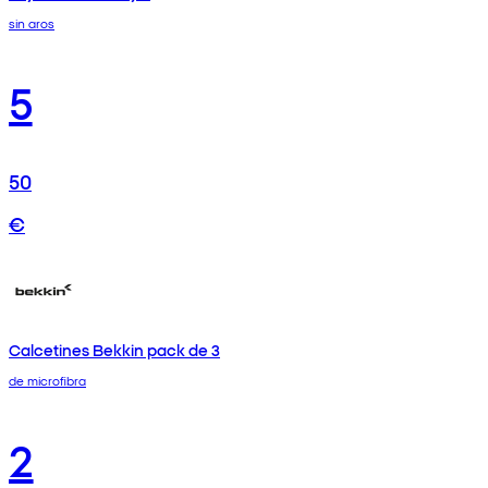
sin aros
5
50
€
Calcetines Bekkin pack de 3
de microfibra
2