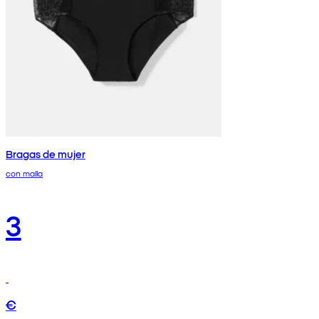
Bragas de mujer
con malla
3
€