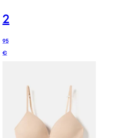
2
95
€