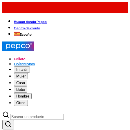
Buscar tienda Pepco
Centro de ayuda
Español
Folleto
Colecciones
Infantil
Mujer
Casa
Bebé
Hombre
Otros