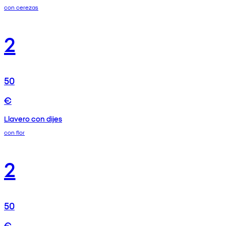
con cerezas
2
50
€
Llavero con dijes
con flor
2
50
€