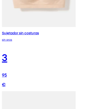
Sujetador sin costuras
sin aros
3
95
€