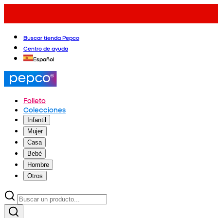
Buscar tienda Pepco
Centro de ayuda
Español
Folleto
Colecciones
Infantil
Mujer
Casa
Bebé
Hombre
Otros