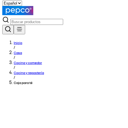
Inicio
/
Casa
/
Cocina y comedor
/
Cocina y repostería
/
Caja para té