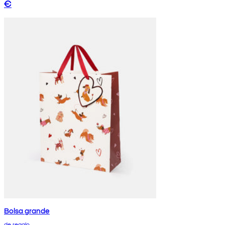
€
Bolsa grande
de regalo