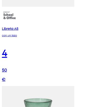
Libreta A5
con un lazo
4
50
€