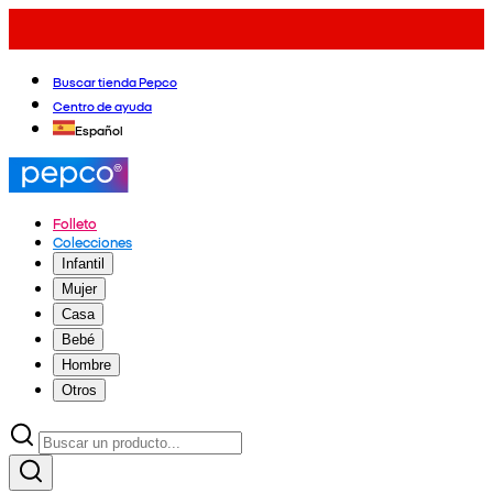
Buscar tienda Pepco
Centro de ayuda
Español
Folleto
Colecciones
Infantil
Mujer
Casa
Bebé
Hombre
Otros