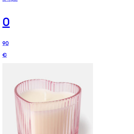
0
90
€