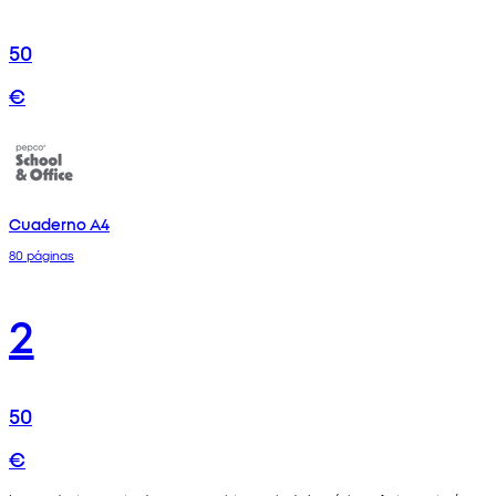
50
€
Cuaderno A4
80 páginas
2
50
€