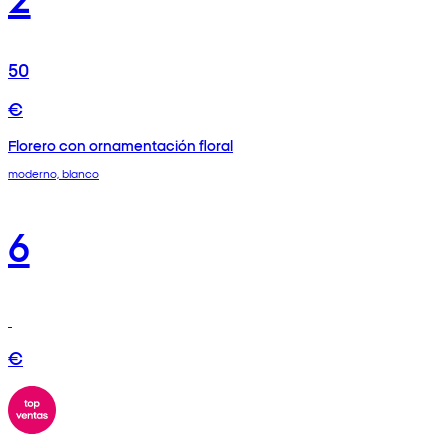
50
€
Florero con ornamentación floral
moderno, blanco
6
€