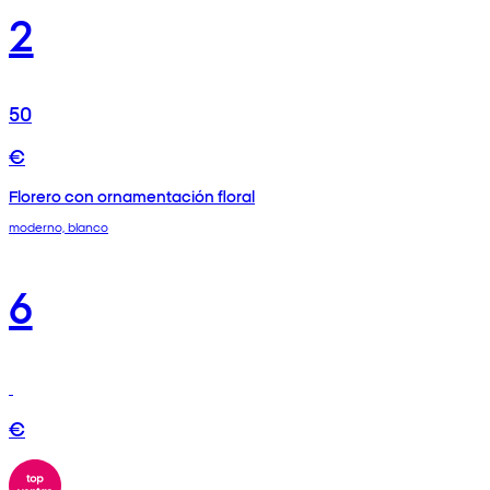
2
50
€
Florero con ornamentación floral
moderno, blanco
6
€