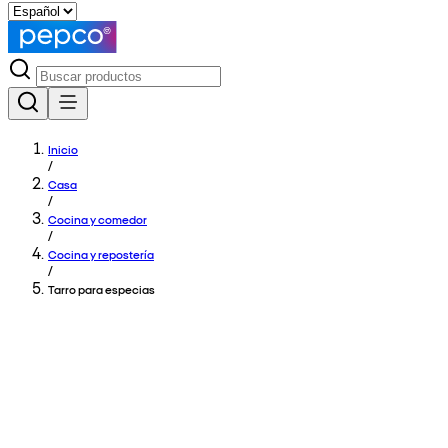
Inicio
/
Casa
/
Cocina y comedor
/
Cocina y repostería
/
Tarro para especias