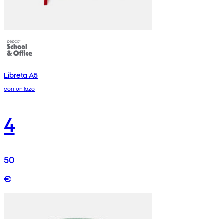
Libreta A5
con un lazo
4
50
€