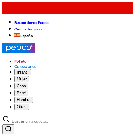
Buscar tienda Pepco
Centro de ayuda
Español
Folleto
Colecciones
Infantil
Mujer
Casa
Bebé
Hombre
Otros