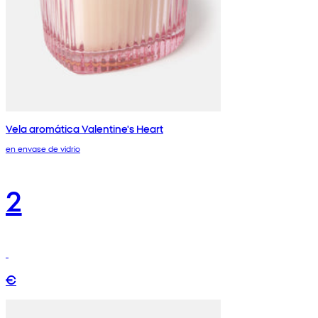
Vela aromática Valentine's Heart
en envase de vidrio
2
€