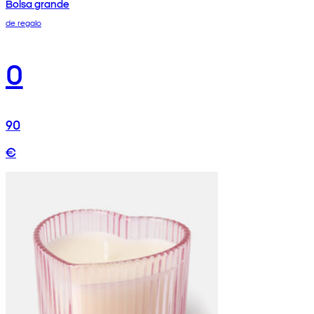
Bolsa grande
de regalo
0
90
€