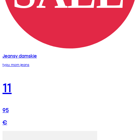
Jeansy damskie
typu mom jeans
11
95
€