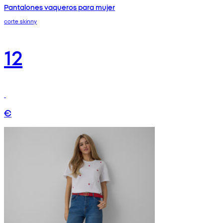
Pantalones vaqueros para mujer
corte skinny
12
€