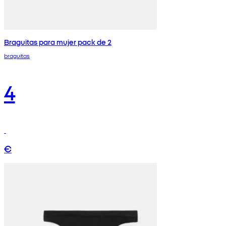
Braguitas para mujer pack de 2
braguitas
4
€