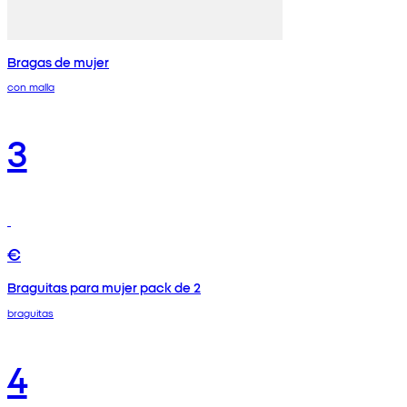
Bragas de mujer
con malla
3
€
Braguitas para mujer pack de 2
braguitas
4