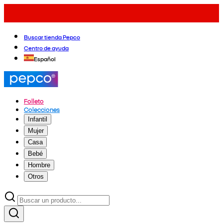
Buscar tienda Pepco
Centro de ayuda
Español
Folleto
Colecciones
Infantil
Mujer
Casa
Bebé
Hombre
Otros