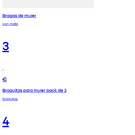
Bragas de mujer
con malla
3
€
Braguitas para mujer pack de 2
braguitas
4