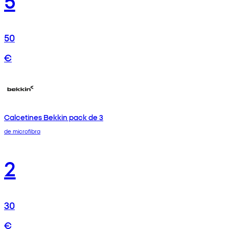
50
€
Calcetines Bekkin pack de 3
de microfibra
2
30
€