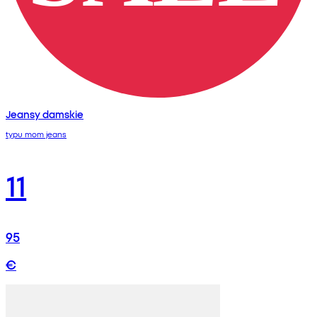
Jeansy damskie
typu mom jeans
11
95
€