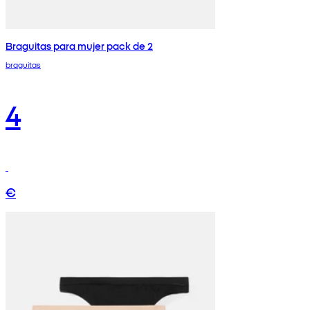
Braguitas para mujer pack de 2
braguitas
4
€