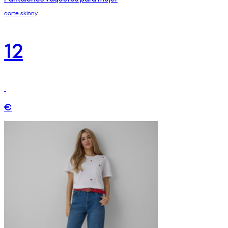
corte skinny
12
€