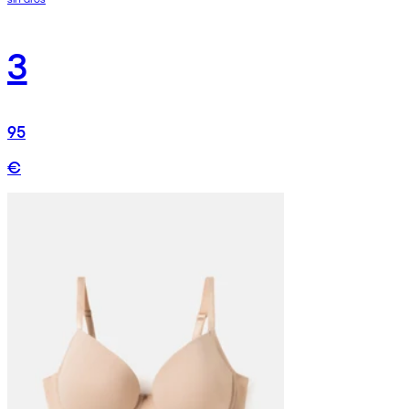
3
95
€