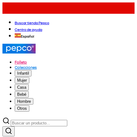
Buscar tienda Pepco
Centro de ayuda
Español
Folleto
Colecciones
Infantil
Mujer
Casa
Bebé
Hombre
Otros