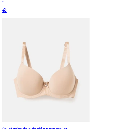
€
Sujetador de sujeción para mujer