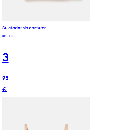
Sujetador sin costuras
sin aros
3
95
€