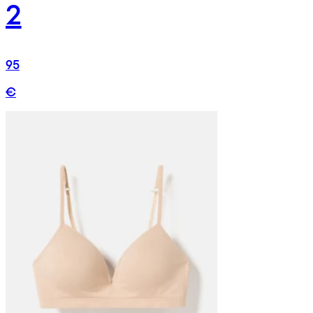
2
95
€