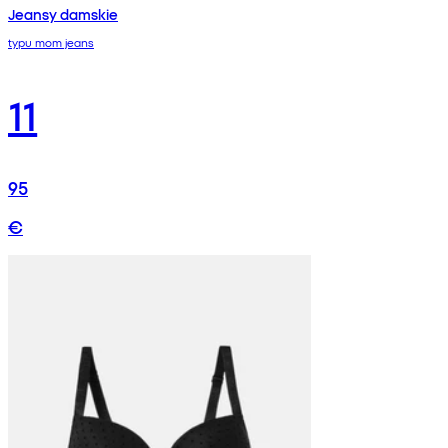
Jeansy damskie
typu mom jeans
11
95
€