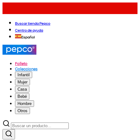
Buscar tienda Pepco
Centro de ayuda
Español
Folleto
Colecciones
Infantil
Mujer
Casa
Bebé
Hombre
Otros