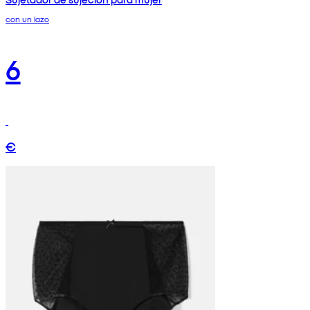
con un lazo
6
€