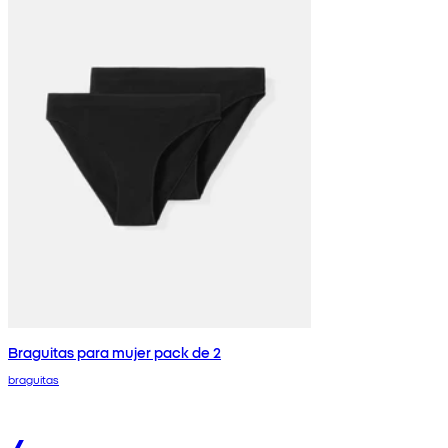
Braguitas para mujer pack de 2
braguitas