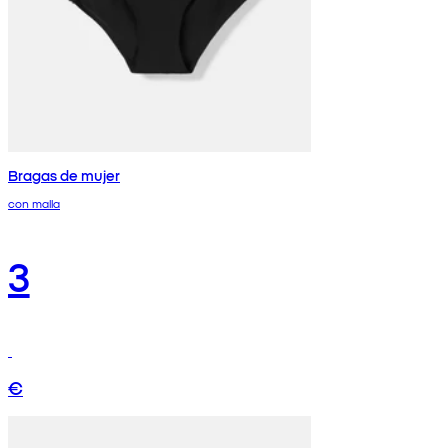
Bragas de mujer
con malla
3
€