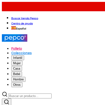
Buscar tienda Pepco
Centro de ayuda
Español
Folleto
Colecciones
Infantil
Mujer
Casa
Bebé
Hombre
Otros