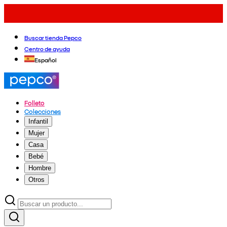
Buscar tienda Pepco
Centro de ayuda
Español
Folleto
Colecciones
Infantil
Mujer
Casa
Bebé
Hombre
Otros