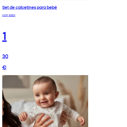
Set de calcetines para bebé
con lazo
1
30
€