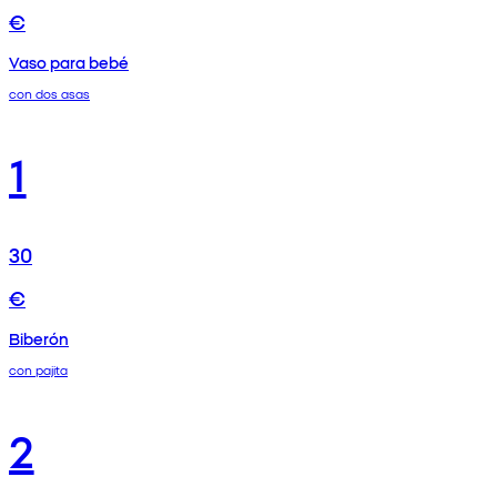
€
Vaso para bebé
con dos asas
1
30
€
Biberón
con pajita
2