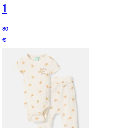
1
80
€