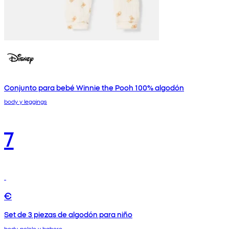
Conjunto para bebé Winnie the Pooh 100% algodón
body y leggings
7
€
Set de 3 piezas de algodón para niño
body, pelele y babero