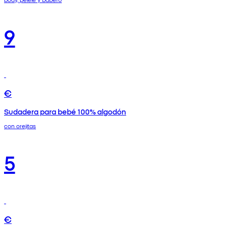
9
€
Sudadera para bebé 100% algodón
con orejitas
5
€