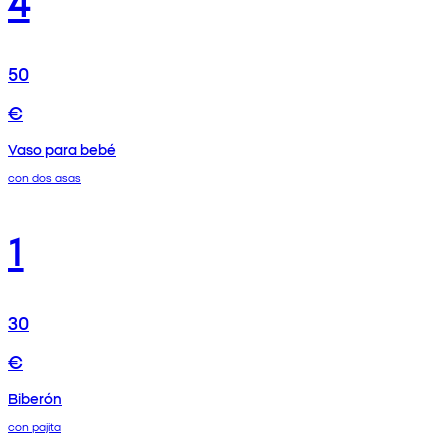
50
€
Vaso para bebé
con dos asas
1
30
€
Biberón
con pajita