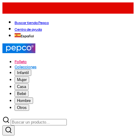
Buscar tienda Pepco
Centro de ayuda
Español
Folleto
Colecciones
Infantil
Mujer
Casa
Bebé
Hombre
Otros