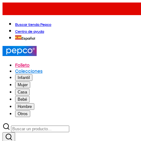
Buscar tienda Pepco
Centro de ayuda
Español
Folleto
Colecciones
Infantil
Mujer
Casa
Bebé
Hombre
Otros