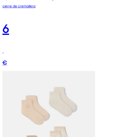
cierre de cremallera
6
€