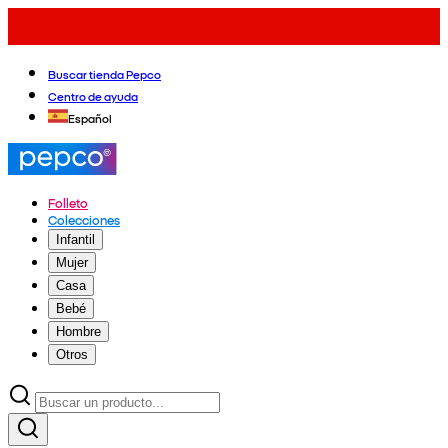
Buscar tienda Pepco
Centro de ayuda
Español
Folleto
Colecciones
Infantil
Mujer
Casa
Bebé
Hombre
Otros