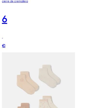
cierre de cremallera
6
€