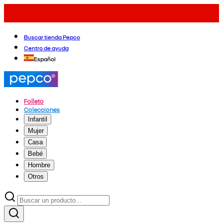
Buscar tienda Pepco
Centro de ayuda
Español
Folleto
Colecciones
Infantil
Mujer
Casa
Bebé
Hombre
Otros