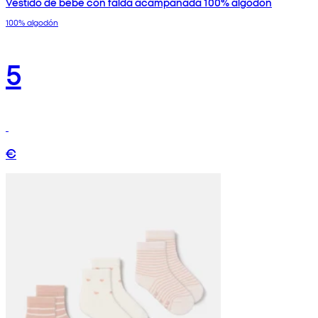
Vestido de bebé con falda acampanada 100% algodón
100% algodón
5
€