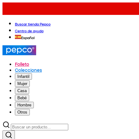
Buscar tienda Pepco
Centro de ayuda
Español
Folleto
Colecciones
Infantil
Mujer
Casa
Bebé
Hombre
Otros