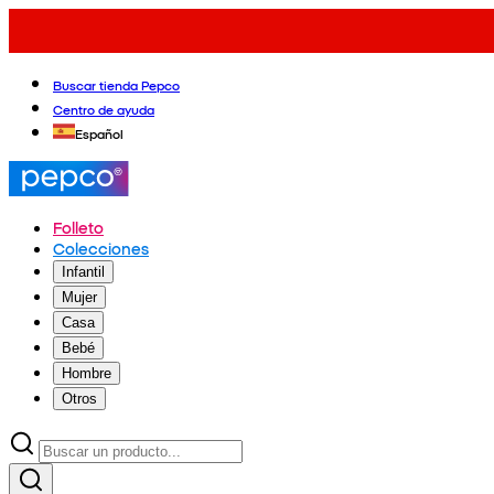
Buscar tienda Pepco
Centro de ayuda
Español
Folleto
Colecciones
Infantil
Mujer
Casa
Bebé
Hombre
Otros